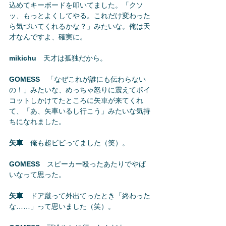
込めてキーボードを叩いてました。「クソ
ッ、もっとよくしてやる。これだけ変わった
ら気づいてくれるかな？」みたいな。俺は天
才なんですよ、確実に。
mikichu
　天才は孤独だから。
GOMESS
　「なぜこれが誰にも伝わらない
の！」みたいな、めっちゃ怒りに震えてボイ
コットしかけてたところに矢車が来てくれ
て、「あ、矢車いるし行こう」みたいな気持
ちになれました。
矢車
　俺も超ビビってました（笑）。
GOMESS
　スピーカー殴ったあたりでやば
いなって思った。
矢車
　ドア蹴って外出てったとき「終わった
な……」って思いました（笑）。