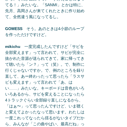
てる！」みたいな。「SANMI」とかは特に、
先月、高岡さんが来てくれたときに作り始め
て、全然違う風になってるし。
GOMESS
　そう。あのときは4小節のループ
を作っただけですけど。
mikichu
　一度完成したんですけど「サビを
全部変えます」って言われて、サビが完全に
抜かれた音源が送られてきて。家に帰ってき
て聴いたら「ン？」って（笑）。で、制作に
行くじゃないですか。で、例のところを録り
直して、あー終わったって思ったら「ラスサ
ビも変えます」って言われて「あ、は
い……」みたいな。キーボードは音色がいろ
いろあるから、サビを変えることになったら
4トラックぐらい全部録り直しになるから、
「はぁ〜」って思ったんですけど、いま聴く
と変えてよかったなって思います。わたしは
一度これってなったら揺るがないタイプだか
ら、みんなが「この曲やばい、最高だね」っ