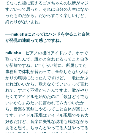
てなった後に変えるゴメちゃんの決断がマジ
すごいって思った。それは自分の人生になか
ったものだから。だからすごく楽しいけど、
終わりがないよね。
──mikichuにとってはバンドをやること自体
が発見の連続って感じですね。
mikichu
　ピアノの後はアイドルで、オケで
歌ってたんで、誰かと合わせるってこと自体
が新鮮ですね。1年くらい前に、所属してた
事務所で体制が替わって、全然しらない人ば
かりの環境になったんですけど、「歌はかぶ
せればいいから、歌えなくていい」って言わ
れて、すごく不満だったんですよ。歌がやり
たくてアイドルを始めたのに「歌はどうでも
いいから」みたいに言われてムカついたか
ら、音楽を真剣にやるってこと自体が楽しい
です。アイドル現場はアイドル現場で今も大
好きだけど、音楽に失礼な現場も残念ながら
あると思う。ちゃんとやってる人はやってる