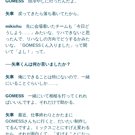
GOMESS
　頭冷やしに行ったんだよ。
矢車
　戻ってきたら落ち着いてたから。
mikichu
　先に会場着いたチームも「今日ど
うしよう……」みたいな。リハできないと思
ったんで、リハなしの方向でどうするかみた
いな。「GOMESSくん入りました」って聞
いて「よし！」って。
──矢車くんは何か言いましたか？
矢車
　俺にできることは特にないので、一緒
にいることぐらいしか……。
GOMESS
　一緒にいて相槌を打ってくれれ
ばいいんですよ。それだけで助かる。
矢車
　最近、仕事終わりとかたまに
GOMESSさんちに行くと、だいたい制作し
てるんですよ。ミックスごとにすげえ変わる
から、それが面白くて。「すげえことになっ