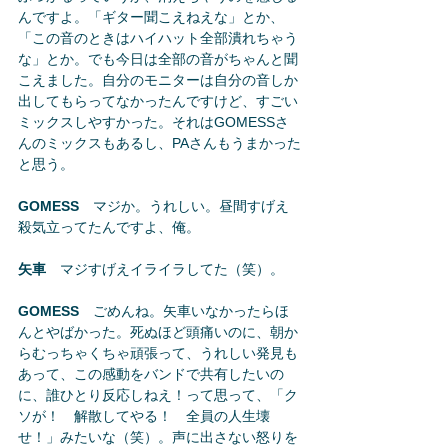
んですよ。「ギター聞こえねえな」とか、
「この音のときはハイハット全部潰れちゃう
な」とか。でも今日は全部の音がちゃんと聞
こえました。自分のモニターは自分の音しか
出してもらってなかったんですけど、すごい
ミックスしやすかった。それはGOMESSさ
んのミックスもあるし、PAさんもうまかった
と思う。
GOMESS
　マジか。うれしい。昼間すげえ
殺気立ってたんですよ、俺。
矢車
　マジすげえイライラしてた（笑）。
GOMESS
　ごめんね。矢車いなかったらほ
んとやばかった。死ぬほど頭痛いのに、朝か
らむっちゃくちゃ頑張って、うれしい発見も
あって、この感動をバンドで共有したいの
に、誰ひとり反応しねえ！って思って、「ク
ソが！　解散してやる！　全員の人生壊
せ！」みたいな（笑）。声に出さない怒りを