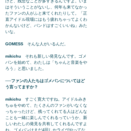
けど、残念なことが多すぎるんですよ。いま
はそういうことがないし、何年も来てなかっ
たファンの人がふと来てくれたりして。「正
直アイドル現場にはもう疲れちゃってよくわ
かんないけど、バンドはすごくいいね」みた
いな。
GOMESS
　そんな人がいるんだ。
mikichu
　それも新しい発見なんです。ゴメ
バンを始めて、わたしは「ちゃんと音楽をや
ろう」と思いました。
──ファンの人たちはゴメバンについてはど
う言ってますか？
mikichu
　すごく寛大ですね。アイドルみき
ちゅをやめて、たくさんのファンがいなくな
っちゃったけど、残ってくれてる人はどんな
ことも一緒に楽しんでくれるっていうか、新
しいわたしの発見を共有してくれるんですよ
ね。ゴメバンはまだ4回しかライヴやってな