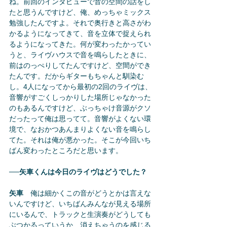
ね。前回のインタビューで音の空間の話をし
たと思うんですけど、俺、めっちゃミックス
勉強したんですよ。それで奥行きと高さがわ
かるようになってきて、音を立体で捉えられ
るようになってきた。何が変わったかってい
うと、ライヴハウスで音を鳴らしたときに、
前はのっぺりしてたんですけど、空間ができ
たんです。だからギターもちゃんと馴染む
し。4人になってから最初の2回のライヴは、
音響がすごくしっかりした場所じゃなかった
のもあるんですけど、ぶっちゃけ音源がクソ
だったって俺は思ってて。音響がよくない環
境で、なおかつあんまりよくない音を鳴らし
てた。それは俺が悪かった。そこが今回いち
ばん変わったところだと思います。
──矢車くんは今日のライヴはどうでした？
矢車
　俺は細かくこの音がどうとかは言えな
いんですけど、いちばんみんなが見える場所
にいるんで、トラックと生演奏がどうしても
ぶつかるっていうか、消えちゃうのを感じる