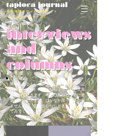
tapioca
journal
高 岡 洋 詞 オ フ ィ シ ャ ル サ イ ト
［ タ ピ オ カ ジ ャ ー ナ ル ］
interviews
and
columns
興味のある人にインタヴューしたり、日記
（ジャーナル）のようなちょっとした文章
を書いていきます。本当はもっとまめに更
新したいのですが、なかなか思うにまかせ
ません……。思い出したらときどきのぞい
てみてください！